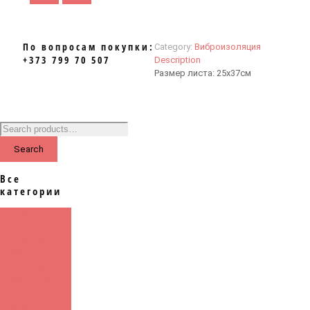
По вопросам покупки:
Category:
Виброизоляция
+373 799 70 507
Description
Размер листа: 25х37см
Search
Все
категории
Автолинолеум
Автостёкла
Автоткани
АКЦИЯ
кожзаменитель
АКЦИЯ ткань
Алькантара
Велюровая