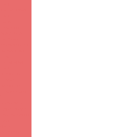
ткань
Жаккардовая
ткань
Карпет-
Ковролин
Каучуковый
Материал
Кожзаменитель
Натуральная
кожа
Потолочная
ткань
Прошитый
кожзам
Прошитый
кожзам серия
"S"
Аксессуары
Аудио / видео
Виброизоляция
Клей
Люки
Освещение