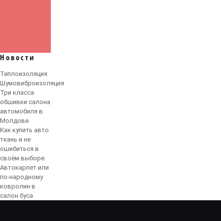
Ремни
Безопасности
Салазка
Сидения
Теплоизоляция
Шторки
Новости
Теплоизоляция
Шумовиброизоляция
Три класса
обшивки салона
автомобиля в
Молдове
Как купить авто
ткань и не
ошибиться в
своём выборе
Автокарпет или
по-народному
ковролин в
салон буса