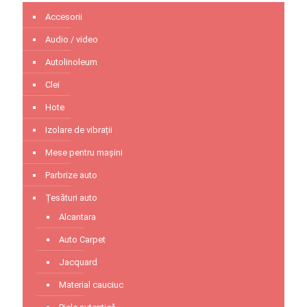
Accesorii
Audio / video
Autolinoleum
Clei
Hote
Izolare de vibrații
Mese pentru mașini
Parbrize auto
Țesături auto
Alcantara
Auto Carpet
Jacquard
Material cauciuc