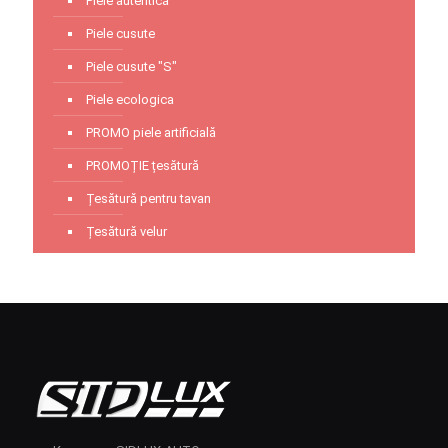
Piele autentică
Piele cusute
Piele cusute "S"
Piele ecologica
PROMO piele artificială
PROMOȚIE țesătură
Țesătură pentru tavan
Țesătură velur