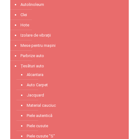
Autolinoleum
Clei
Hote
Izolare de vibrații
Mese pentru mașini
Parbrize auto
Țesături auto
Alcantara
Auto Carpet
Jacquard
Material cauciuc
Piele autentică
Piele cusute
Piele cusute "S"