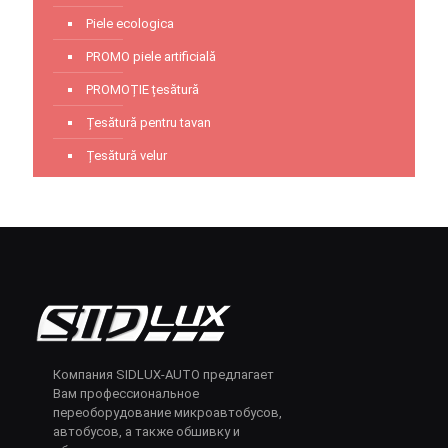
Piele ecologica
PROMO piele artificială
PROMOȚIE țesătură
Țesătură pentru tavan
Țesătură velur
Компания SIDLUX-AUTO предлагает
Вам профессиональное
переоборудование микроавтобусов,
автобусов, а также обшивку и