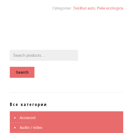
Categories:
Țesături auto
,
Piele ecologica
Search
Все категории
Accesorii
Audio / video