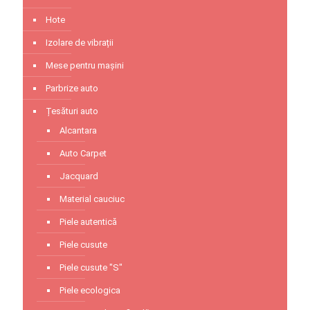
Hote
Izolare de vibrații
Mese pentru mașini
Parbrize auto
Țesături auto
Alcantara
Auto Carpet
Jacquard
Material cauciuc
Piele autentică
Piele cusute
Piele cusute "S"
Piele ecologica