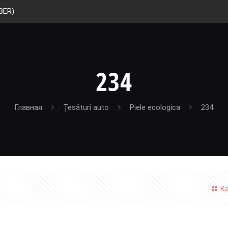
BER)
234
Главная
Țesături auto
Piele ecologica
234
К