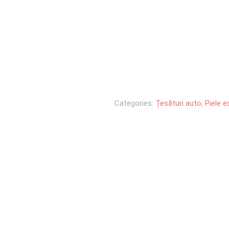
Categories:
Țesături auto
,
Piele e