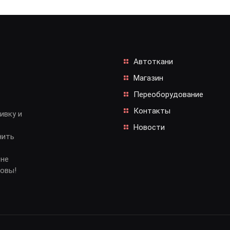
Автоткани
Магазин
Переоборудование
Контакты
ивку и
Новости
нить
 не
довы!