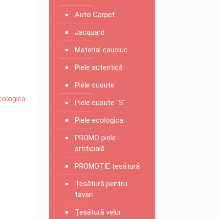
Auto Carpet
Jacquard
Material cauciuc
Piele autentică
Piele cusute
cologica
Piele cusute "S"
Piele ecologica
PROMO piele
artificială
PROMOȚIE țesătură
Țesătură pentru
tavan
Țesătură velur