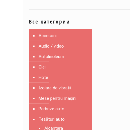
Все категории
Accesorii
Audio / video
Autolinoleum
Clei
Hote
Izolare de vibrații
Mese pentru mașini
Parbrize auto
Țesături auto
Alcantara