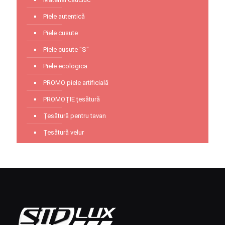
Piele autentică
Piele cusute
Piele cusute "S"
Piele ecologica
PROMO piele artificială
PROMOȚIE țesătură
Țesătură pentru tavan
Țesătură velur