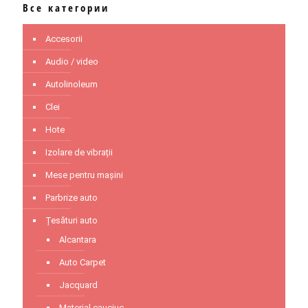
Все категории
Accesorii
Audio / video
Autolinoleum
Clei
Hote
Izolare de vibrații
Mese pentru mașini
Parbrize auto
Țesături auto
Alcantara
Auto Carpet
Jacquard
Material cauciuc