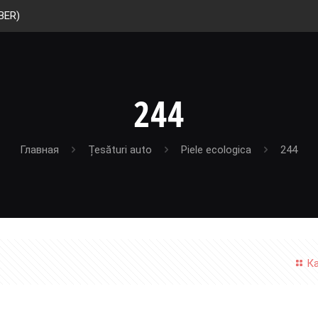
BER)
244
Главная
Țesături auto
Piele ecologica
244
К