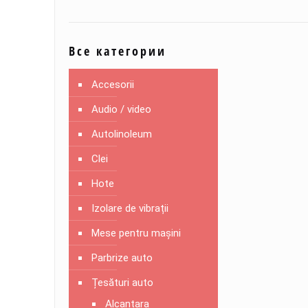
Все категории
Accesorii
Audio / video
Autolinoleum
Clei
Hote
Izolare de vibrații
Mese pentru mașini
Parbrize auto
Țesături auto
Alcantara