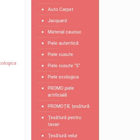
Auto Carpet
Jacquard
Material cauciuc
Piele autentică
Piele cusute
cologica
Piele cusute "S"
Piele ecologica
PROMO piele
artificială
PROMOȚIE țesătură
Țesătură pentru
tavan
Țesătură velur