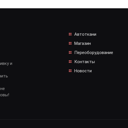
Автоткани
Магазин
Переоборудование
Контакты
ивку и
Новости
нить
 не
довы!