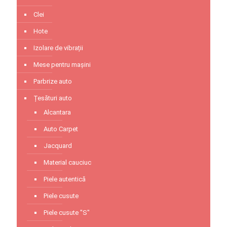
Clei
Hote
Izolare de vibrații
Mese pentru mașini
Parbrize auto
Țesături auto
Alcantara
Auto Carpet
Jacquard
Material cauciuc
Piele autentică
Piele cusute
Piele cusute "S"