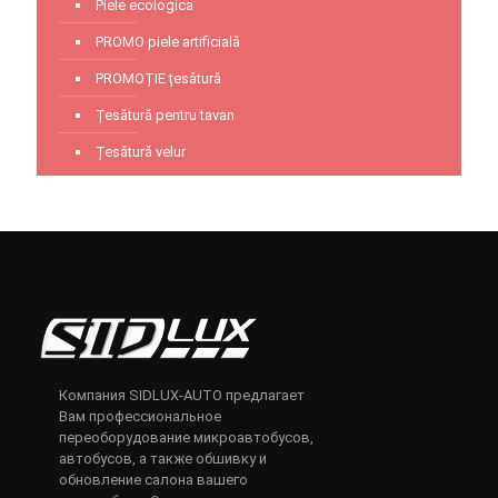
Piele ecologica
PROMO piele artificială
PROMOȚIE țesătură
Țesătură pentru tavan
Țesătură velur
Компания SIDLUX-AUTO предлагает
Вам профессиональное
переоборудование микроавтобусов,
автобусов, а также обшивку и
обновление салона вашего