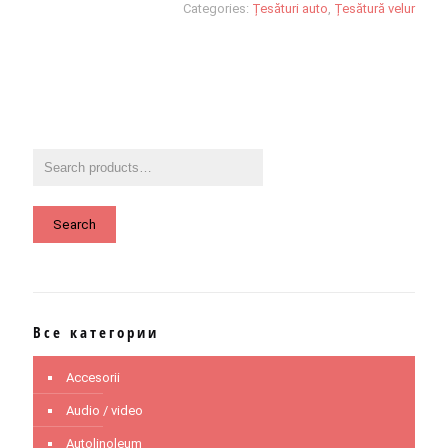
Categories:
Țesături auto
,
Țesătură velur
Search
Все категории
Accesorii
Audio / video
Autolinoleum