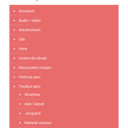
Accesorii
Audio / video
Autolinoleum
Clei
Hote
Izolare de vibrații
Mese pentru mașini
Parbrize auto
Țesături auto
Alcantara
Auto Carpet
Jacquard
Material cauciuc