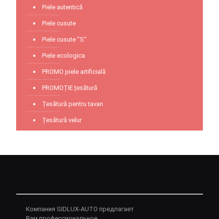
Piele autentică
Piele cusute
Piele cusute "S"
Piele ecologica
PROMO piele artificială
PROMOȚIE țesătură
Țesătură pentru tavan
Țesătură velur
Компания SIDLUX-AUTO предлагает
Вам профессиональное