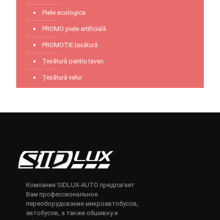
Piele ecologica
PROMO piele artificială
PROMOȚIE țesătură
Țesătură pentru tavan
Țesătură velur
Компания SIDLUX-AUTO предлагает
Вам профессиональное
переоборудование микроавтобусов,
автобусов, а также обшивку и