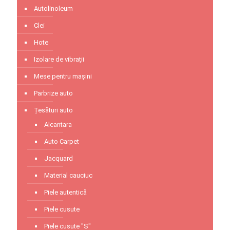
Autolinoleum
Clei
Hote
Izolare de vibrații
Mese pentru mașini
Parbrize auto
Țesături auto
Alcantara
Auto Carpet
Jacquard
Material cauciuc
Piele autentică
Piele cusute
Piele cusute "S"