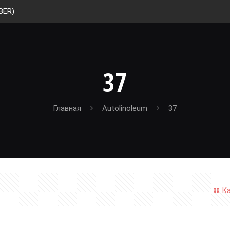
BER)
37
Главная
Autolinoleum
37
К