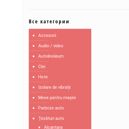
Все категории
Accesorii
Audio / video
Autolinoleum
Clei
Hote
Izolare de vibrații
Mese pentru mașini
Parbrize auto
Țesături auto
Alcantara