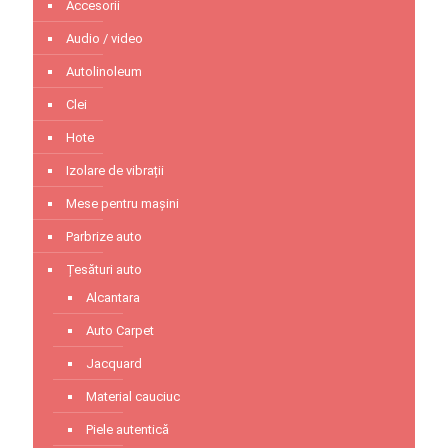
Accesorii
Audio / video
Autolinoleum
Clei
Hote
Izolare de vibrații
Mese pentru mașini
Parbrize auto
Țesături auto
Alcantara
Auto Carpet
Jacquard
Material cauciuc
Piele autentică