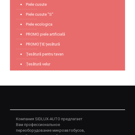
Piele cusute
Piele cusute "S"
Piele ecologica
PROMO piele artificială
PROMOȚIE țesătură
Țesătură pentru tavan
Țesătură velur
Компания SIDLUX-AUTO предлагает
Вам профессиональное
переоборудование микроавтобусов,