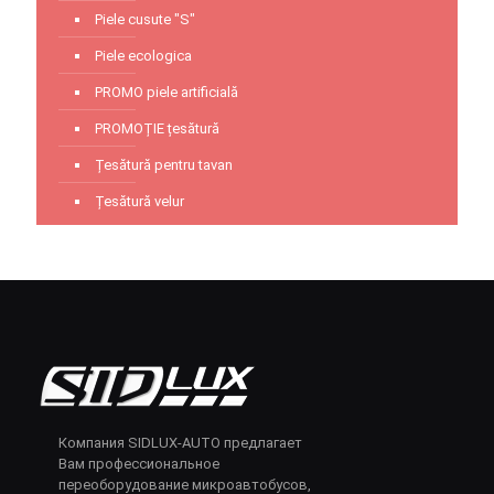
Piele cusute "S"
Piele ecologica
PROMO piele artificială
PROMOȚIE țesătură
Țesătură pentru tavan
Țesătură velur
Компания SIDLUX-AUTO предлагает
Вам профессиональное
переоборудование микроавтобусов,