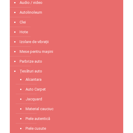
Audio / video
Autolinoleum
Clei
Hote
Izolare de vibrații
Mese pentru mașini
Parbrize auto
Țesături auto
Alcantara
Auto Carpet
Jacquard
Material cauciuc
Piele autentică
Piele cusute