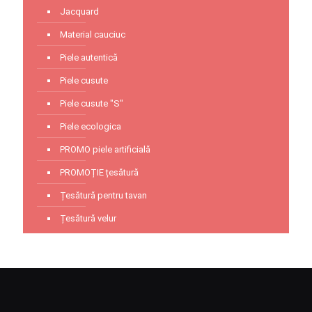
Jacquard
Material cauciuc
Piele autentică
Piele cusute
Piele cusute "S"
Piele ecologica
PROMO piele artificială
PROMOȚIE țesătură
Țesătură pentru tavan
Țesătură velur