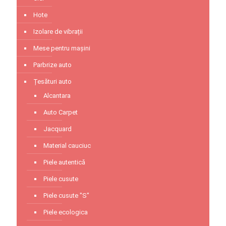
Hote
Izolare de vibrații
Mese pentru mașini
Parbrize auto
Țesături auto
Alcantara
Auto Carpet
Jacquard
Material cauciuc
Piele autentică
Piele cusute
Piele cusute "S"
Piele ecologica