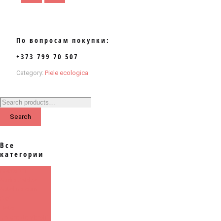
По вопросам покупки:
+373 799 70 507
Category:
Piele ecologica
Search
Все
категории
Accesorii
Audio / video
Autolinoleum
Clei
Hote
Izolare de vibrații