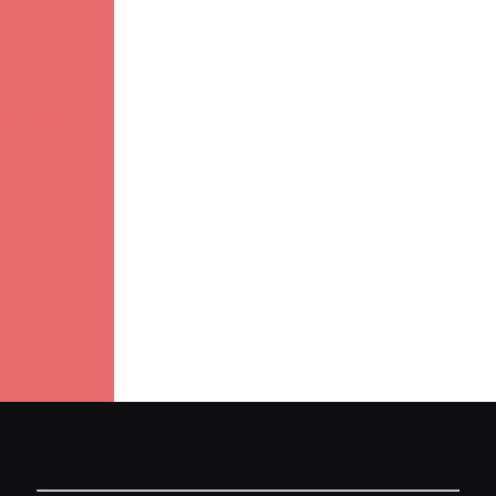
Mese pentru
mașini
Parbrize auto
Țesături auto
Alcantara
Auto Carpet
Jacquard
Material cauciuc
Piele autentică
Piele cusute
Piele cusute "S"
Piele ecologica
PROMO piele
artificială
PROMOȚIE
țesătură
Țesătură pentru
tavan
Țesătură velur