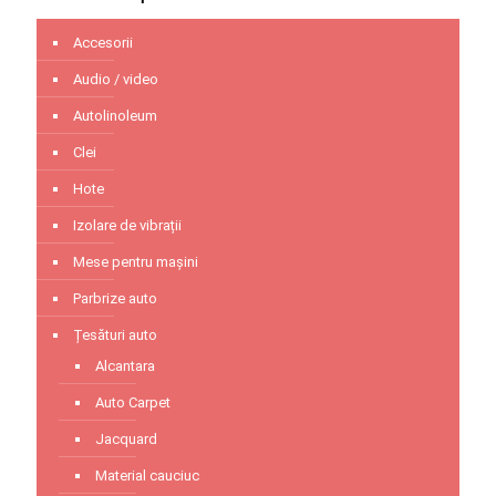
Accesorii
Audio / video
Autolinoleum
Clei
Hote
Izolare de vibrații
Mese pentru mașini
Parbrize auto
Țesături auto
Alcantara
Auto Carpet
Jacquard
Material cauciuc