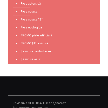
Piele autentică
Piele cusute
Piele cusute "S"
Piele ecologica
PROMO piele artificială
PROMOȚIE țesătură
Țesătură pentru tavan
Țesătură velur
Компания SIDLUX-AUTO предлагает
Вам профессиональное